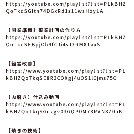
https://youtube.com/playlist?list=PLkBHZ
QoTkqSGItn74DGxRd1s11wsHoyLA
【開業準備】事業計画の作り方
https://youtube.com/playlist?list=PLkBHZ
QoTkqSEBpjOh9fCJi4sJ3RM8TaxS
【経営改善】
https://www.youtube.com/playlist?list=PL
kBHZQoTkqSE8R3COXgj4uOS1lCjms75O
【肉磨き】仕込み動画
https://www.youtube.com/playlist?list=PL
kBHZQoTkqSGnzgv03GQP0M78RVN8Z0uK
【焼きの技術】