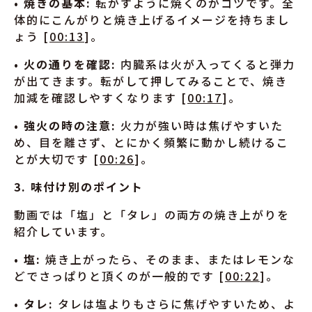
•
焼きの基本:
転がすように焼くのがコツです。全
体的にこんがりと焼き上げるイメージを持ちまし
ょう [
00:13
]。
•
火の通りを確認:
内臓系は火が入ってくると弾力
が出てきます。転がして押してみることで、焼き
加減を確認しやすくなります [
00:17
]。
•
強火の時の注意:
火力が強い時は焦げやすいた
め、目を離さず、とにかく頻繁に動かし続けるこ
とが大切です [
00:26
]。
3. 味付け別のポイント
動画では「塩」と「タレ」の両方の焼き上がりを
紹介しています。
•
塩:
焼き上がったら、そのまま、またはレモンな
どでさっぱりと頂くのが一般的です [
00:22
]。
•
タレ:
タレは塩よりもさらに焦げやすいため、よ