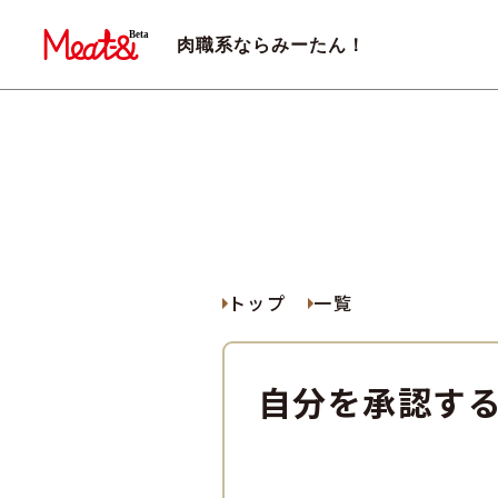
肉職系ならみーたん！
トップ
一覧
自分を承認す