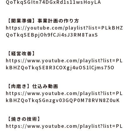
QoTkqSGItn74DGxRd1s11wsHoyLA
【開業準備】事業計画の作り方
https://youtube.com/playlist?list=PLkBHZ
QoTkqSEBpjOh9fCJi4sJ3RM8TaxS
【経営改善】
https://www.youtube.com/playlist?list=PL
kBHZQoTkqSE8R3COXgj4uOS1lCjms75O
【肉磨き】仕込み動画
https://www.youtube.com/playlist?list=PL
kBHZQoTkqSGnzgv03GQP0M78RVN8Z0uK
【焼きの技術】
https://www.youtube.com/playlist?list=PL