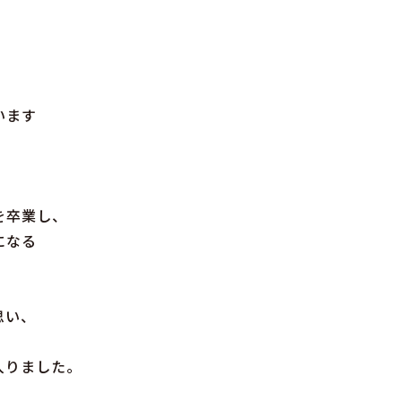
います
を卒業し、
になる
思い、
入りました。