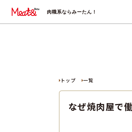
肉職系ならみーたん！
トップ
一覧
なぜ焼肉屋で